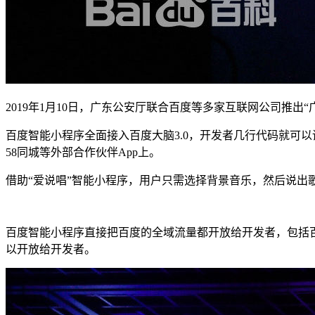
2019年1月10日，广东公安厅联合百度等多家互联网公司推出
百度智能小程序全面接入百度大脑3.0，开发者几行代码就可以
58同城等外部合作伙伴App上。
借助“爱说唱”智能小程序，用户只需选择背景音乐，然后说出
百度智能小程序直接把百度的全域流量都开放给开发者，包括百
以开放给开发者。