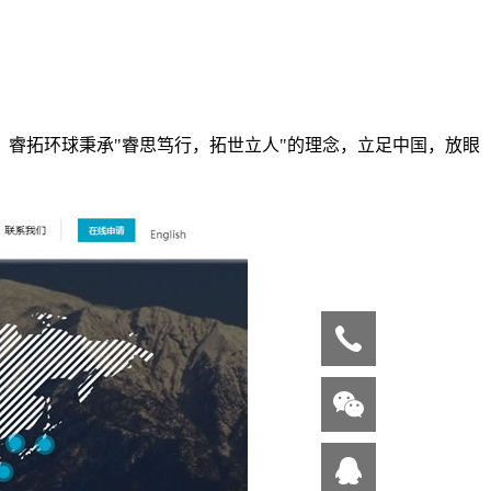
睿拓环球秉承"睿思笃行，拓世立人"的理念，立足中国，放眼